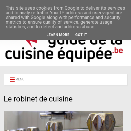
This site uses cookies from Google to deliver its services
and to analyze traffic. Your IP address and user-agent are
shared with Google along with performance and security
metrics to ensure quality of service, generate usage
statistics, and to detect and address abuse.
LEARN MORE
GOT IT
MENU
Le robinet de cuisine