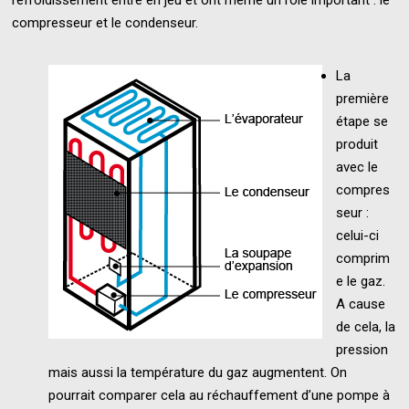
refroidissement entre en jeu et ont même un rôle important : le
compresseur et le condenseur.
La
première
étape se
produit
avec le
compres
seur :
celui-ci
comprim
e le gaz.
A cause
de cela, la
pression
mais aussi la température du gaz augmentent. On
pourrait comparer cela au réchauffement d’une pompe à