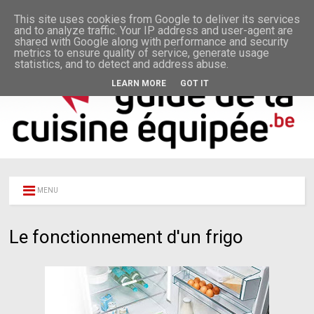
This site uses cookies from Google to deliver its services
and to analyze traffic. Your IP address and user-agent are
shared with Google along with performance and security
metrics to ensure quality of service, generate usage
statistics, and to detect and address abuse.
LEARN MORE
GOT IT
MENU
Le fonctionnement d'un frigo