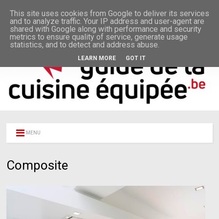
This site uses cookies from Google to deliver its services
and to analyze traffic. Your IP address and user-agent are
shared with Google along with performance and security
metrics to ensure quality of service, generate usage
statistics, and to detect and address abuse.
LEARN MORE
GOT IT
MENU
Composite