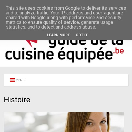
This site uses cookies from Google to deliver its services
and to analyze traffic. Your IP address and user-agent are
shared with Google along with performance and security
metrics to ensure quality of service, generate usage
statistics, and to detect and address abuse.
LEARN MORE
GOT IT
MENU
Histoire