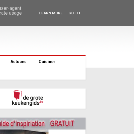
CHERCHER
 user-agent
erate usage
LEARN MORE
GOT IT
Astuces
Cuisiner