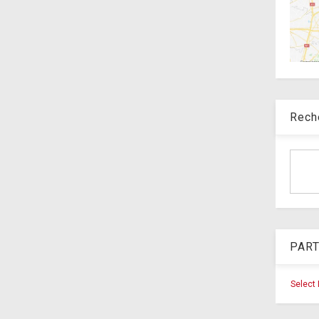
Rech
PART
Select